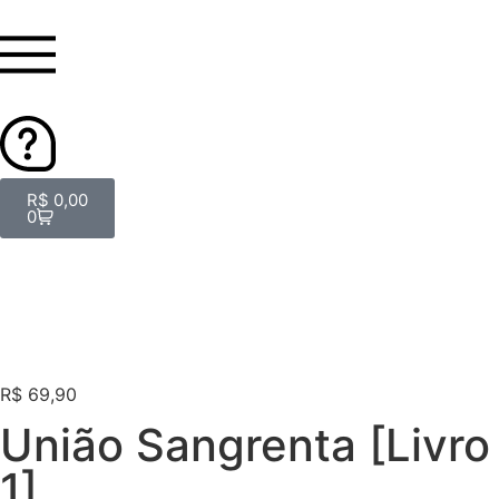
R$
0,00
0
R$
69,90
União Sangrenta [Livro
1]