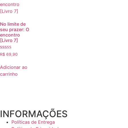
No limite de
seu prazer: O
encontro
[Livro 7]
Avaliação
R$
69,90
5.00
de 5
Adicionar ao
carrinho
INFORMAÇÕES
Políticas de Entrega