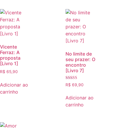
Vicente
Ferraz: A
No limite de
proposta
seu prazer: O
[Livro 1]
encontro
[Livro 7]
R$
65,90
Avaliação
Adicionar ao
R$
69,90
5.00
carrinho
de 5
Adicionar ao
carrinho