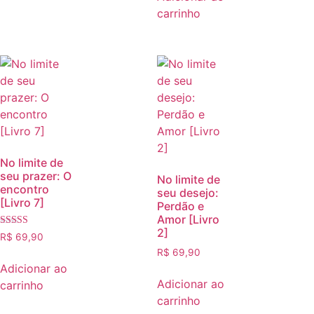
carrinho
No limite de
seu prazer: O
No limite de
encontro
seu desejo:
[Livro 7]
Perdão e
Amor [Livro
2]
Avaliação
R$
69,90
5.00
R$
69,90
de 5
Adicionar ao
Adicionar ao
carrinho
carrinho