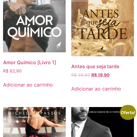
Amor Químico [Livro 1]
Antes que seja tarde
R$
62,90
R$
39,90
R$
19,90
Adicionar ao carrinho
Adicionar ao carrinho
Oferta!