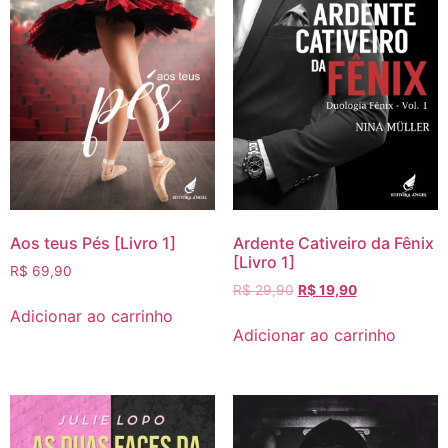
Aos teus Pés [Livro 1]
Ardente Cativeiro da Fênix
[Livro 1]
R$
69,90
R$
29,90
R$
19,90
Adicionar ao carrinho
Adicionar ao carrinho