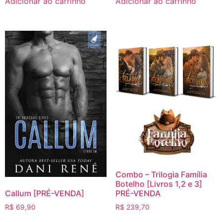
Adicionar ao carrinho
Adicionar ao carrinho
Combo – Trilogia Família
Botelho [Livros 1,2 e 3]
PRÉ-VENDA
Callum [PRÉ-VENDA]
R$
239,70
R$
69,90