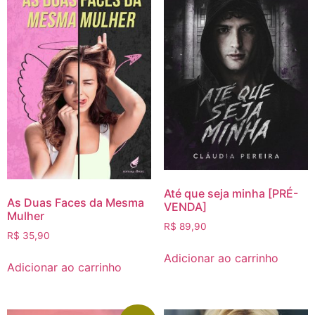
Até que seja minha [PRÉ-
As Duas Faces da Mesma
VENDA]
Mulher
R$
89,90
R$
35,90
Adicionar ao carrinho
Adicionar ao carrinho