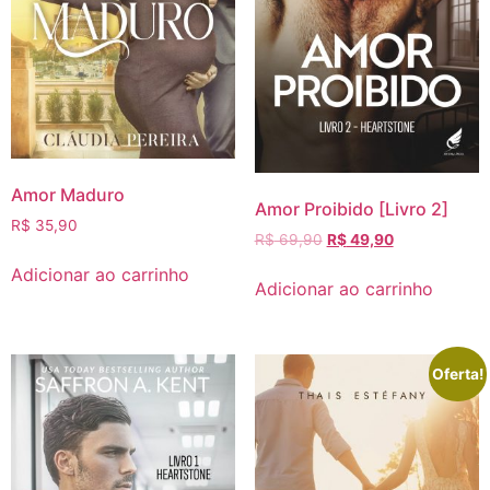
Amor Maduro
Amor Proibido [Livro 2]
R$
35,90
R$
69,90
R$
49,90
Adicionar ao carrinho
Adicionar ao carrinho
Oferta!