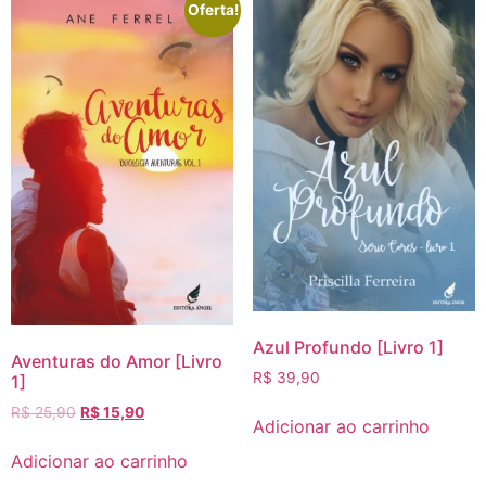
Oferta!
Azul Profundo [Livro 1]
Aventuras do Amor [Livro
R$
39,90
1]
R$
25,90
R$
15,90
Adicionar ao carrinho
Adicionar ao carrinho